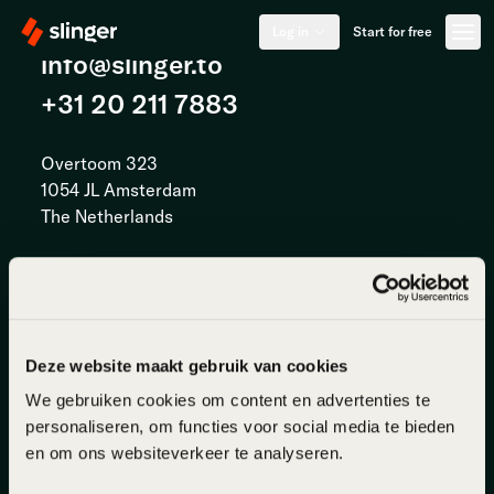
Log in
Start for free
info@slinger.to
+31 20 211 7883
Overtoom 323
1054 JL Amsterdam
The Netherlands
DE
|
EN
|
ES
|
FR
|
NL
About
Support
Deze website maakt gebruik van cookies
Features
Testimonials
We gebruiken cookies om content en advertenties te
FAQ
Reviews
personaliseren, om functies voor social media te bieden
Tutorials
Blog
en om ons websiteverkeer te analyseren.
Integration
Book a demo