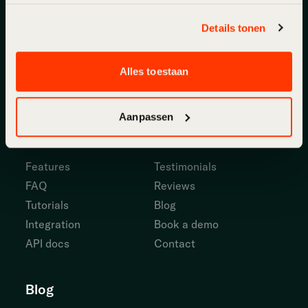
Details tonen
Overtoom 323
1054 JL Amsterdam
The Netherlands
Alles toestaan
DE
|
EN
|
ES
|
FR
|
NL
Aanpassen
About
Support
Features
Testimonials
FAQ
Reviews
Tutorials
Blog
Integration
Book a demo
API docs
Contact
Blog