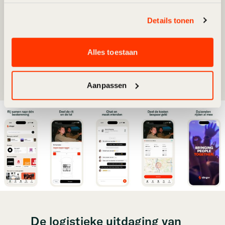
een uitdaging kan zijn. Door de parkeerdrukte en
files rondom Arnhem is carpoolen met de gratis
Details tonen
Slinger App dé manier om sneller, goedkoper en
gezelliger bij het concert aan te komen.
Alles toestaan
Download de gratis Slinger App
Aanpassen
De logistieke uitdaging van