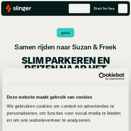
Log in
Start for free
goud
Samen rijden naar Suzan & Freek
SLIM PARKEREN EN
REIZEN NAAR HET
GELREDOME
Suzan & Freek keren in mei 2026 terug naar het
GelreDome voor een reeks spectaculaire
Deze website maakt gebruik van cookies
stadionconcerten. Fans uit het hele land reizen af
We gebruiken cookies om content en advertenties te
naar Arnhem om hits als Blauwe Dag en Goud live
personaliseren, om functies voor social media te bieden
mee te zingen. Maar wie het GelreDome kent, weet
en om ons websiteverkeer te analyseren.
dat de reis naar het stadion, en vooral de terugreis,