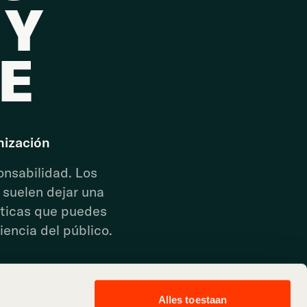
 Y
E
nización
onsabilidad. Los
 suelen dejar una
cticas que puedes
iencia del público.
Alles toestaan