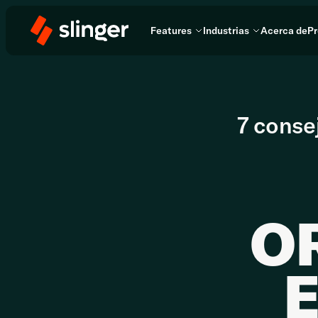
Features
Industrias
Acerca de
Pr
7 conse
O