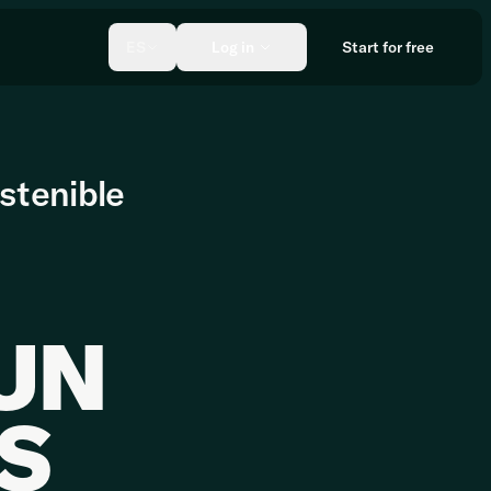
ES
Log in
Start for free
stenible
UN
S